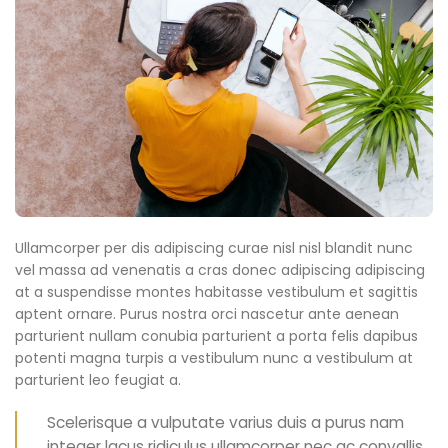
Ullamcorper per dis adipiscing curae nisl nisl blandit nunc
vel massa ad venenatis a cras donec adipiscing adipiscing
at a suspendisse montes habitasse vestibulum et sagittis
aptent ornare. Purus nostra orci nascetur ante aenean
parturient nullam conubia parturient a porta felis dapibus
potenti magna turpis a vestibulum nunc a vestibulum at
parturient leo feugiat a.
Scelerisque a vulputate varius duis a purus nam
integer lacus ridiculus ullamcorper nec ac convallis